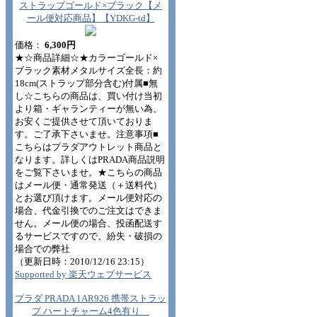
ストラップゴールド×ブラック【メ
ール便対応商品】【YDKG-td】
価格：
6,300円
★☆商品詳細☆★カラーゴールド×
ブラック素材メタルサイズ全長：約
18cm(ストラップ部分含む)付属■無
し☆こちらの商品は、買い付け当初
より箱・ギャランティーが無い為、
お安くご提供させて頂いておりま
す。ご了承下さいませ。注意事項■
こちらはプラダアウトレット商品と
なります。詳しくはPRADA商品説明
をご覧下さいませ。★こちらの商品
はメール便・通常発送（＋送料代）
とお選び頂けます。メール便対応の
場合、代金引換でのご注文はできま
せん。メール便の場合、投函配送す
るサービスですので、紛失・破損の
場合での弊社
（更新日時：2010/12/16 23:15）
Supported by 楽天ウェブサービス
プラダ PRADA 1AR926 携帯ストラッ
プ ハートチャーム4色有り