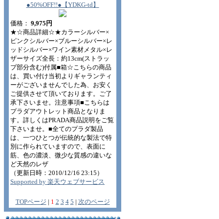
●50%OFF!!●【YDKG-td】
価格：
9,975円
★☆商品詳細☆★カラーシルバー×
ピンクシルバー×ブルーシルバー×レ
ッドシルバー×ワイン素材メタル×レ
ザーサイズ全長：約13cm(ストラッ
プ部分含む)付属■箱☆こちらの商品
は、買い付け当初よりギャランティ
ーがございませんでした為、お安く
ご提供させて頂いております。ご了
承下さいませ。注意事項■こちらは
プラダアウトレット商品となりま
す。詳しくはPRADA商品説明をご覧
下さいませ。■全てのプラダ製品
は、一つひとつが伝統的な製法で特
別に作られていますので、表面に
筋、色の濃淡、微少な質感の違いな
ど天然のレザ
（更新日時：2010/12/16 23:15）
Supported by 楽天ウェブサービス
TOPページ
|
1
2
3
4
5
|
次のページ