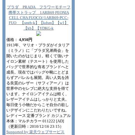
プラダ PRADA フラワーモチーフ
携帯ストラップ 1ARB69 PEONIA
CELL CHA FUOCO//1ARB69-PCC-
FUO 【smtb-k】【kdsm】【w1】
【kb】【YDKG-k
価格：
4,950円
1913年、マリオ・プラダがイタリア
（ミラノ）に「プラダ兄弟商会」を
開いたのがはじまり。軽くて強いナ
イロン素材（テスート）を使用した
バッグで世界的な有名ブランドへと
成長。現在ではバッグや靴にとどま
らずアパレルも展開。高い人気を誇
る良質のレザー（サフィアーノ）は
世界中のセレブに絶大な支持を得て
います。ナイロンアイテムは軽く、
レザーアイテムはしっかりと丈夫。
毎日使う小物だからこそ自分の欲し
いデザインにこだわりたいですね。
レディース 定番ブランド カジュアル
本体：マルチカラー 011222 [AD]
（更新日時：2010/12/16 23:15）
Supported by 楽天ウェブサービス