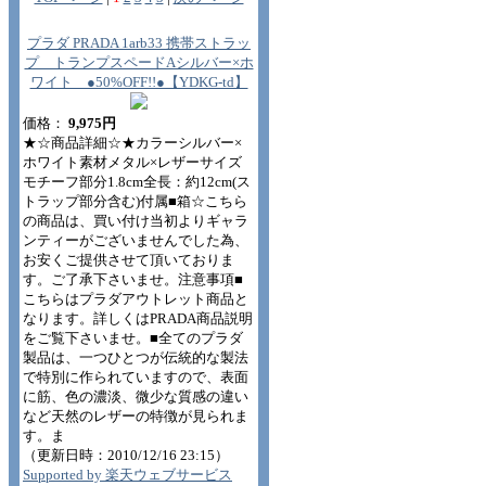
プラダ PRADA 1arb33 携帯ストラッ
プ トランプスペードAシルバー×ホ
ワイト ●50%OFF!!●【YDKG-td】
価格：
9,975円
★☆商品詳細☆★カラーシルバー×
ホワイト素材メタル×レザーサイズ
モチーフ部分1.8cm全長：約12cm(ス
トラップ部分含む)付属■箱☆こちら
の商品は、買い付け当初よりギャラ
ンティーがございませんでした為、
お安くご提供させて頂いておりま
す。ご了承下さいませ。注意事項■
こちらはプラダアウトレット商品と
なります。詳しくはPRADA商品説明
をご覧下さいませ。■全てのプラダ
製品は、一つひとつが伝統的な製法
で特別に作られていますので、表面
に筋、色の濃淡、微少な質感の違い
など天然のレザーの特徴が見られま
す。ま
（更新日時：2010/12/16 23:15）
Supported by 楽天ウェブサービス