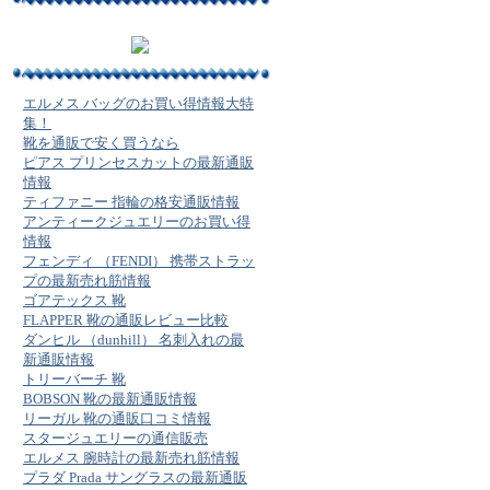
エルメス バッグのお買い得情報大特
集！
靴を通販で安く買うなら
ピアス プリンセスカットの最新通販
情報
ティファニー 指輪の格安通販情報
アンティークジュエリーのお買い得
情報
フェンディ （FENDI） 携帯ストラッ
プの最新売れ筋情報
ゴアテックス 靴
FLAPPER 靴の通販レビュー比較
ダンヒル （dunhill） 名刺入れの最
新通販情報
トリーバーチ 靴
BOBSON 靴の最新通販情報
リーガル 靴の通販口コミ情報
スタージュエリーの通信販売
エルメス 腕時計の最新売れ筋情報
プラダ Prada サングラスの最新通販