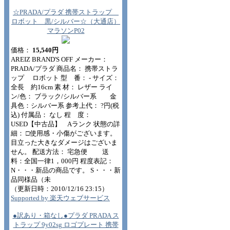
☆PRADA/プラダ 携帯ストラップ
ロボット 黒/シルバー☆（大通店）
マラソンP02
価格：
15,540円
AREIZ BRAND'S OFF メーカー：
PRADA/プラダ 商品名： 携帯ストラ
ップ ロボット 型 番： - サイズ：
全長 約16cm 素 材： レザー ライ
ン/色： ブラック/シルバー系 金
具色：シルバー系 参考上代： ?円(税
込) 付属品： なし 程 度：
USED【中古品】 Aランク 状態の詳
細： □使用感・小傷がございます。
目立った大きなダメージはございま
せん。 配送方法： 宅急便 送
料：全国一律1，000円 程度表記：
N・・・新品の商品です。 S・・・新
品同様品（未
（更新日時：2010/12/16 23:15）
Supported by 楽天ウェブサービス
●訳あり・箱なし●プラダ PRADA ス
トラップ 9y02sg ロゴプレート 携帯