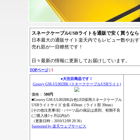
スネークケーブルUSBライトを通販で安く買うなら
日本最大の通販サイト楽天内でもレビュー数やおす
売れ筋が一目瞭然です！
日々最新の情報に更新してお届けしています。
TOPページ
|
1
●大注目商品です！
Groovy GM-UL002BK (スネークケーブルUSBライト)
価格：
580円
■Groovy GM-UL002BK白色LED採用スネークケーブル
USBライトサイズ 全長 450mm（ライト部 39mm）
[その他注意事項]・パーツ品の保証は原則、初期不良
(ご購入後1ヶ月以内)の
（更新日時：2010/12/09 20:36）
Supported by 楽天ウェブサービス