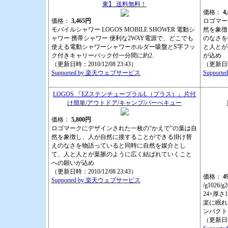
東】 送料無料！
価格：
4
価格：
3,465円
ロゴマー
モバイルシャワー LOGOS MOBILE SHOWER 電動シ
然を象徴
ャワー 携帯シャワー 便利な2WAY電源で、どこでも
のなさを
使える電動シャワーシャワーホルダー吸盤とS字フッ
と人とが
ク付きキャリーバック付一分間に約2.
が込め
（更新日時：2010/12/08 23:43）
（更新日時：
Supported by 楽天ウェブサービス
Suppor
LOGOS 『EZステンチューブラルL（プラス）』片付
け簡単/アウトドア/キャンプ/バーべキュー
価格：
5,800円
ロゴマークにデザインされた一枚の“かえで”の葉は自
然を象徴し、人が自然に接することができる掛け替
えのなさを物語っていると同時に自然を媒介とし
て、人と人とが葉脈のように広く結ばれていくこと
への願いが込め
（更新日時：2010/12/08 23:43）
価格：
4
Supported by 楽天ウェブサービス
/g1026
24×厚
楽に眠れ
ンパクト
（更新日時：