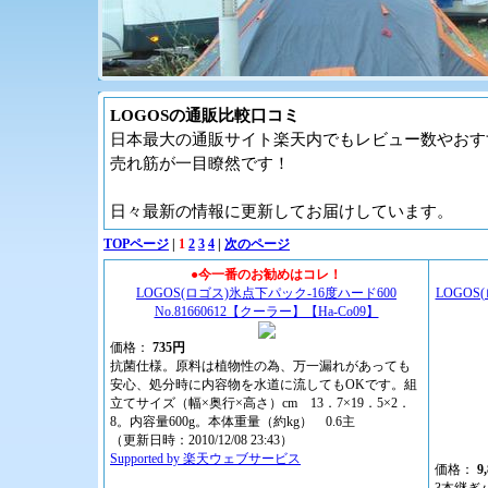
LOGOSの通販比較口コミ
日本最大の通販サイト楽天内でもレビュー数やおす
売れ筋が一目瞭然です！
日々最新の情報に更新してお届けしています。
TOPページ
|
1
2
3
4
|
次のページ
●今一番のお勧めはコレ！
LOGOS(ロゴス)氷点下パック-16度ハード600
LOGO
No.81660612【クーラー】【Ha-Co09】
価格：
735円
抗菌仕様。原料は植物性の為、万一漏れがあっても
安心、処分時に内容物を水道に流してもOKです。組
立てサイズ（幅×奥行×高さ）cm 13．7×19．5×2．
8。内容量600g。本体重量（約kg） 0.6主
（更新日時：2010/12/08 23:43）
Supported by 楽天ウェブサービス
価格：
9